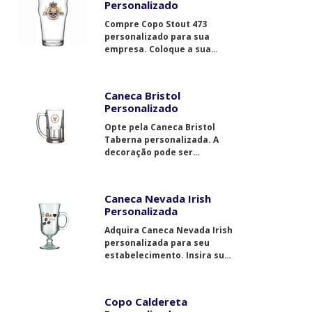
Personalizado
Compre Copo Stout 473
personalizado para sua
empresa. Coloque a sua
logomarca e otimize seus
negócios.
Caneca Bristol
Personalizado
Opte pela Caneca Bristol
Taberna personalizada. A
decoração pode ser
escolhida conforme sua
preferência.
Caneca Nevada Irish
Personalizada
Adquira Caneca Nevada Irish
personalizada para seu
estabelecimento. Insira sua
logomarca na decoração.
Copo Caldereta