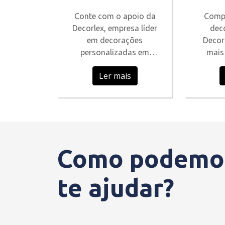
Personalizados
Dec
Conte com o apoio da
Compr
Decorlex, empresa líder
dec
Em São Paulo
em decorações
Decor
personalizadas em
mais
qualquer objeto de
s
Ler mais
vidro.
pers
vidro
lem
Como podemo
te ajudar?