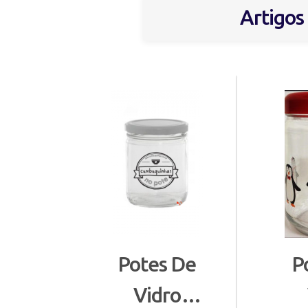
Artigos
Potes De
P
Vidro