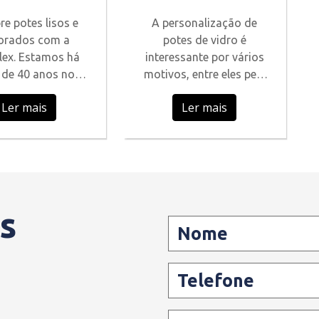
orados No
Em São Paulo
e potes lisos e
A personalização de
orados com a
potes de vidro é
ABC
lex. Estamos há
interessante por vários
 de 40 anos no
motivos, entre eles pela
egmento de
exclusividade e pela
Ler mais
Ler mais
onalização de
beleza.
s para brindes,
brancinhas e
presentes.
s
Nome
Telefone
E-mail