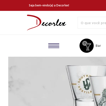
Seja bem-vindo(a) a Decorlex!
Home
Bar
Quem
Somos
Copos
Personalizados
Produtos
Blog
Canecas
Personalizadas
Catálogo
Taças
Contato
Personalizadas