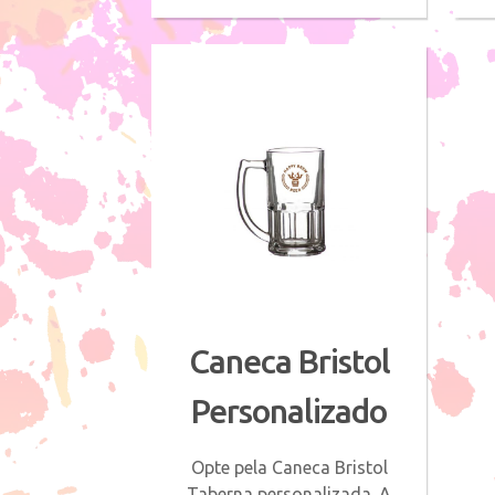
Caneca Bristol
Personalizado
Opte pela Caneca Bristol
Taberna personalizada. A