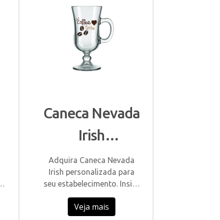
Caneca Nevada
Irish
a
Personalizada
Adquira Caneca Nevada
Irish personalizada para
s
seu estabelecimento. Insira
s
sua logomarca na
Veja mais
decoração.