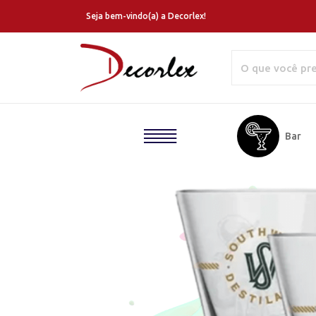
Seja bem-vindo(a) a Decorlex!
Home
Bar
Quem
Somos
Copos
Personalizados
Produtos
Blog
Canecas
Personalizadas
Catálogo
Taças
Contato
Personalizadas