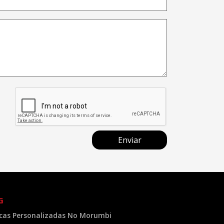
Enviar
G
cas Personalizadas No Morumbi