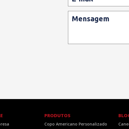
Mensagem
E
PRODUTOS
BLO
resa
Copo Americano Personalizado
Cane