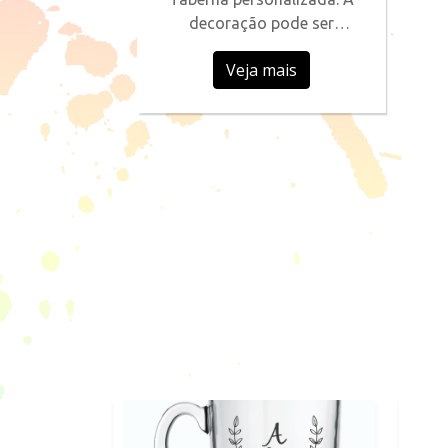
decoração pode ser
escolhida conforme sua
Veja mais
preferência.