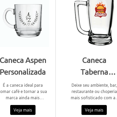
Caneca Aspen
Caneca
Personalizada
Taberna
Personalizad
É a caneca ideal para
Deixe seu ambiente, bar,
tomar café e tornar a sua
restaurante ou choperia
marca ainda mais
mais sofisticado com a
conhecida.
canecas de vidro própria
Veja mais
Veja mais
para chopp