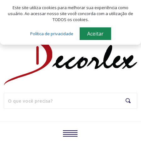
Seja bem-vindo(a) a Decorlex!
Este site utiliza cookies para melhorar sua experiência como
usuário.
Ao acessar nosso site você concorda com a utilização de
Meus favoritos
TODOS os cookies.
Aceitar
Política de privacidade
Home
Quem
Somos
Produtos
Blog
Pesqu
Catálogo
Contato