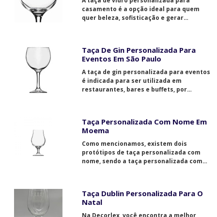
A taça de vidro personalizada para
casamento é a opção ideal para quem
quer beleza, sofisticação e gerar
memórias afetivas.
Taça De Gin Personalizada Para
Eventos Em São Paulo
A taça de gin personalizada para eventos
é indicada para ser utilizada em
restaurantes, bares e buffets, por
exemplo. Consulte-nos e saiba como
adquirir a sua.
Taça Personalizada Com Nome Em
Moema
Como mencionamos, existem dois
protótipos de taça personalizada com
nome, sendo a taça personalizada com
nome em vidro a opção assertiva para o
seu evento. Além de ser totalmente
chique, a taça de vidro personalizada
Taça Dublin Personalizada Para O
com nome em vidro possui inúmeras
Natal
propriedades relevantes para que ela
seja a preferida em meio aos outros
Na Decorlex, você encontra a melhor