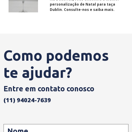
modelos.
personalização de Natal para taça
Dublin. Consulte-nos e saiba mais.
Como podemos
te ajudar?
Entre em contato conosco
(11) 94024-7639
Nome