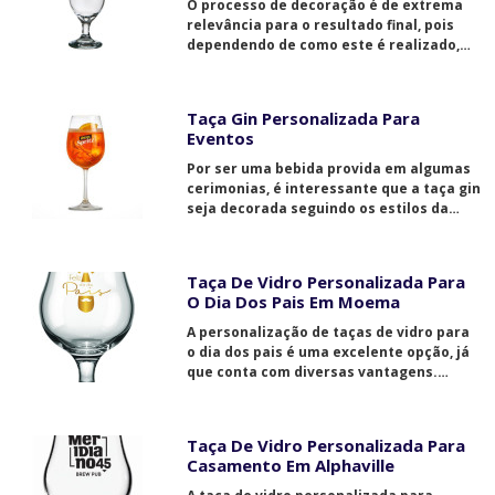
O processo de decoração é de extrema
relevância para o resultado final, pois
dependendo de como este é realizado,
pode acarretar em consequências
negativas.
Taça Gin Personalizada Para
Eventos
Por ser uma bebida provida em algumas
cerimonias, é interessante que a taça gin
seja decorada seguindo os estilos da
festa e que receba um toque especial: o
filete de ouro.
Taça De Vidro Personalizada Para
O Dia Dos Pais Em Moema
A personalização de taças de vidro para
o dia dos pais é uma excelente opção, já
que conta com diversas vantagens.
Contate a Decorlex e saiba mais.
Taça De Vidro Personalizada Para
Casamento Em Alphaville