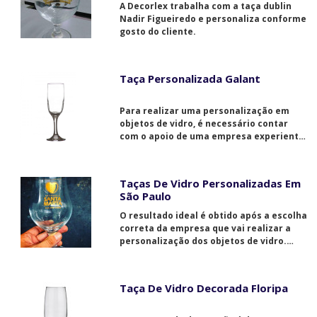
A Decorlex trabalha com a taça dublin
Nadir Figueiredo e personaliza conforme
gosto do cliente.
Taça Personalizada Galant
Para realizar uma personalização em
objetos de vidro, é necessário contar
com o apoio de uma empresa experiente,
séria e dedicada, como a Decorlex. Os
vidros são personalizados em máquinas
de primeira linha e caso necessário, os
Taças De Vidro Personalizadas Em
detalhes e o acabamento são feitos à
São Paulo
mão.
O resultado ideal é obtido após a escolha
correta da empresa que vai realizar a
personalização dos objetos de vidro.
Para isso, opte pela Decorlex, empresa
que atua no segmento de decoração de
taças de vidro há anos e está sempre
Taça De Vidro Decorada Floripa
disposta a transformar simples
momentos em lembranças inesquecíveis.