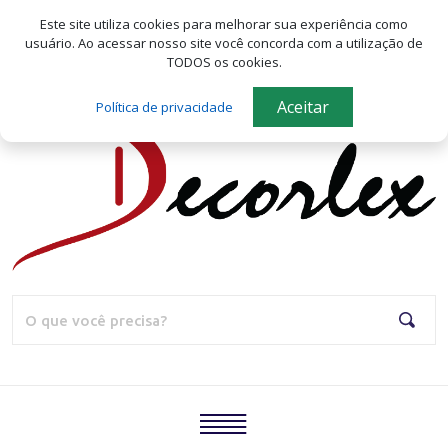
Seja bem-vindo(a) a Decorlex!
Este site utiliza cookies para melhorar sua experiência como
usuário.
Ao acessar nosso site você concorda com a utilização de
Meus favoritos
TODOS os cookies.
Aceitar
Política de privacidade
Home
Quem
Somos
Produtos
Blog
Pesqu
Catálogo
Contato