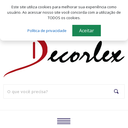
Seja bem-vindo(a) a Decorlex!
Este site utiliza cookies para melhorar sua experiência como
usuário.
Ao acessar nosso site você concorda com a utilização de
Meus favoritos
TODOS os cookies.
Aceitar
Política de privacidade
Home
Quem
Somos
Produtos
Blog
Pesqu
Catálogo
Contato